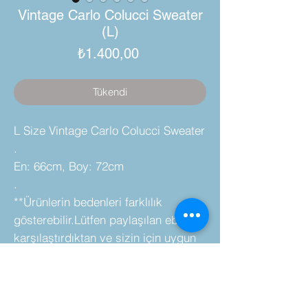
Vintage Carlo Colucci Sweater
(L)
Fiyat
₺1.400,00
Tükendi
L Size Vintage Carlo Colucci Sweater
.
En: 66cm, Boy: 72cm
.
**Ürünlerin bedenleri farklılık
gösterebilir.Lütfen paylaşılan ebatları
karşılaştırdıktan ve sizin için uygun
olduğuna karar verdikten sonra satın
alınız.