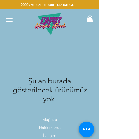
2000₺
VE ÜZERİ ÜC
RETSİZ KARGO!
Şu an burada
gösterilecek ürünümüz
yok.
Mağaza
Hakkımızda
İletişim